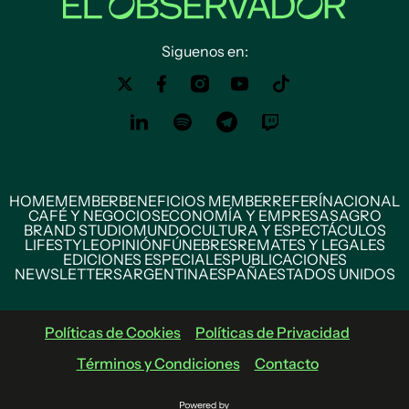
Siguenos en:
HOME
MEMBER
BENEFICIOS MEMBER
REFERÍ
NACIONAL
CAFÉ Y NEGOCIOS
ECONOMÍA Y EMPRESAS
AGRO
BRAND STUDIO
MUNDO
CULTURA Y ESPECTÁCULOS
LIFESTYLE
OPINIÓN
FÚNEBRES
REMATES Y LEGALES
EDICIONES ESPECIALES
PUBLICACIONES
NEWSLETTERS
ARGENTINA
ESPAÑA
ESTADOS UNIDOS
Políticas de Cookies
Políticas de Privacidad
Términos y Condiciones
Contacto