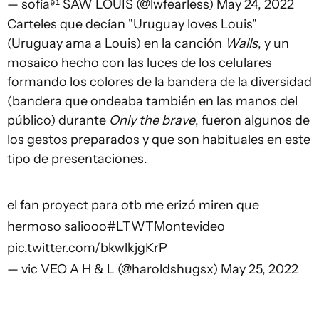
— sofía⁹¹ SAW LOUIS (@lwfearless)
May 24, 2022
Carteles que decían "Uruguay loves Louis"
(Uruguay ama a Louis) en la canción
Walls
, y un
mosaico hecho con las luces de los celulares
formando los colores de la bandera de la diversidad
(bandera que ondeaba también en las manos del
público) durante
Only the brave
, fueron algunos de
los gestos preparados y que son habituales en este
tipo de presentaciones.
el fan proyect para otb me erizó miren que
hermoso saliooo
#LTWTMontevideo
pic.twitter.com/bkwlkjgKrP
— vic VEO A H & L (@haroldshugsx)
May 25, 2022