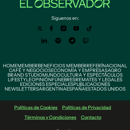
Siguenos en:
HOME
MEMBER
BENEFICIOS MEMBER
REFERÍ
NACIONAL
CAFÉ Y NEGOCIOS
ECONOMÍA Y EMPRESAS
AGRO
BRAND STUDIO
MUNDO
CULTURA Y ESPECTÁCULOS
LIFESTYLE
OPINIÓN
FÚNEBRES
REMATES Y LEGALES
EDICIONES ESPECIALES
PUBLICACIONES
NEWSLETTERS
ARGENTINA
ESPAÑA
ESTADOS UNIDOS
Políticas de Cookies
Políticas de Privacidad
Términos y Condiciones
Contacto