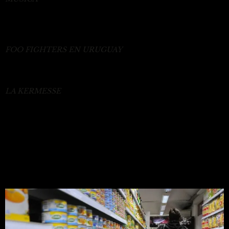
La historia de Foo Fighters, la banda que llega a Uruguay con su
última gira luego de la muerte de Taylor Hawkins y un escándalo
personal
FOO FIGHTERS EN URUGUAY
Confirmado: Foo Fighters tocará en Uruguay, será en el Centenario
en febrero y estos son los precios de las entradas
LA KERMESSE
La Kermesse vuelve a Montevideo para una celebración del espíritu
Redondo: los detalles de los shows en la Rural del Prado
MAS NOTICIAS DE NACIONAL