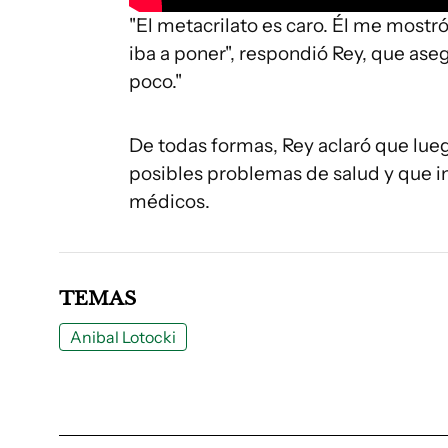
"El metacrilato es caro. Él me mostr
iba a poner", respondió Rey, que ase
poco."
De todas formas, Rey aclaró que lueg
posibles problemas de salud y que i
médicos.
TEMAS
Anibal Lotocki