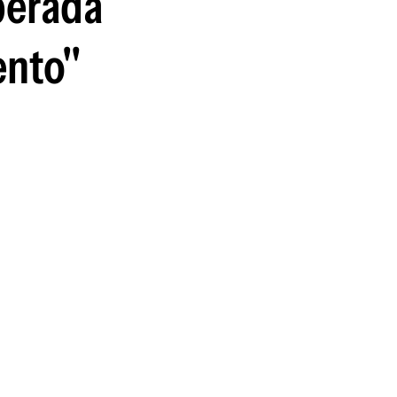
perada
ento"