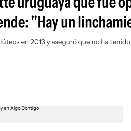
ette uruguaya que fue o
iende: "Hay un linchami
glúteos en 2013 y aseguró que no ha tenido