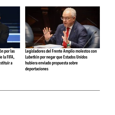
n por las
Legisladores del Frente Amplio molestos con
e la FIFA,
Lubetkin por negar que Estados Unidos
stituir a
hubiera enviado propuesta sobre
deportaciones