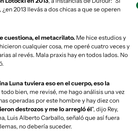
on Lotocki en 2013
, a instancias de Dufour: "Si
 ¿en 2013 llevás a dos chicas a que se operen
 cuestiona, el metacrilato.
Me hice estudios y
hicieron cualquier cosa, me operé cuatro veces y
ias al revés. Mala praxis hay en todos lados. No
ó.
ina Luna tuviera eso en el cuerpo, eso la
 todo bien, me revisé, me hago análisis una vez
nas operadas por este hombre y hay diez con
eron destrozos y me lo arregló él
", dijo Rey,
a, Luis Alberto Carballo, señaló que así fuera
lemas, no debería suceder.