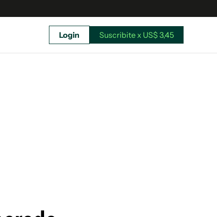
Login
Suscribite x US$ 3,45
uscríbete ahora a El Observador y elegí hasta
donde llegar.
Suscribite x US$ 3,45