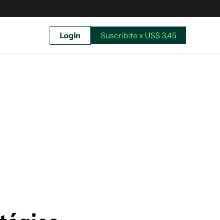
Login
Suscribite x US$ 3,45
uscríbete ahora a El Observador y elegí hasta
donde llegar.
Suscribite x US$ 3,45