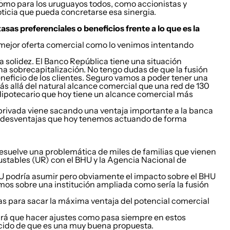
omo para los uruguayos todos, como accionistas y
ticia que pueda concretarse esa sinergia.
sas preferenciales o beneficios frente a lo que es la
ejor oferta comercial como lo venimos intentando
a solidez. El Banco República tiene una situación
una sobrecapitalización. No tengo dudas de que la fusión
neficio de los clientes. Seguro vamos a poder tener una
s allá del natural alcance comercial que una red de 130
Hipotecario que hoy tiene un alcance comercial más
a privada viene sacando una ventaja importante a la banca
as desventajas que hoy tenemos actuando de forma
esuelve una problemática de miles de familias que vienen
tables (UR) con el BHU y la Agencia Nacional de
HU podría asumir pero obviamente el impacto sobre el BHU
os sobre una institución ampliada como sería la fusión
as para sacar la máxima ventaja del potencial comercial
brá que hacer ajustes como pasa siempre en estos
cido de que es una muy buena propuesta.