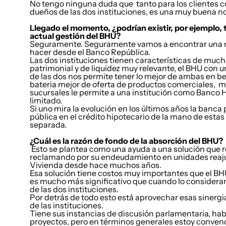
No tengo ninguna duda que tanto para los clientes c
dueños de las dos instituciones, es una muy buena no
Llegado el momento, ¿podrían existir, por ejemplo, ta
actual gestión del BHU?
Seguramente. Seguramente vamos a encontrar una m
hacer desde el Banco República.
Las dos instituciones tienen características de much
patrimonial y de liquidez muy relevante, el BHU con 
de las dos nos permite tener lo mejor de ambas en be
bateria mejor de oferta de productos comerciales, má
sucursales le permite a una institución como Banco 
limitado.
Si uno mira la evolución en los últimos años la banc
pública en el crédito hipotecario de la mano de est
separada.
¿Cuál es la razón de fondo de la absorción del BHU?
Esto se plantea como una ayuda a una solución que r
reclamando por su endeudamiento en unidades reajus
Vivienda desde hace muchos años.
Esa solución tiene costos muy importantes que el B
es mucho más significativo que cuando lo consideram
de las dos instituciones.
Por detrás de todo esto está aprovechar esas sinergi
de las instituciones.
Tiene sus instancias de discusión parlamentaria, ha
proyectos, pero en términos generales estoy conven