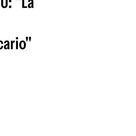
U: "La
cario"