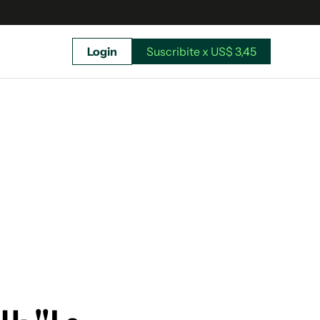
Login
Suscribite x US$ 3,45
uscríbete ahora a El Observador y elegí hasta
donde llegar.
Suscribite x US$ 3,45