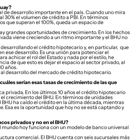
guay?
ial de desarrollo importante en el país. Cuando uno mira
 al 30% el volumen de crédito a PBI. En términos
dos que superan el 100%, queda un espacio de
 hay grandes oportunidades de crecimiento. En los hechos
ivada viene creciendo a un ritmo importante y el BHU no
esarrollando el crédito hipotecario y, en particular, que
n ese desarrollo. Es una unión para potenciar el
 achicar el rol del Estado y nada por el estilo, he
a de que esto es dejar el espacio al sector privado, al
10 años.
 al desarrollo del mercado de crédito hipotecario.
cuáles serían esas tasas de crecimiento de las que
 privada. En los últimos 10 años el crédito hipotecario
ido el crecimiento del BHU. En términos de unidades
l BHU ha caído el crédito en la última década, mientras
e. Esa es la oportunidad que hoy no se está captando y
ncos privados y no en el BHU?
 el mundo hoy funciona con un modelo de banco universal
ructura comercial. El BHU cuenta con seis sucursales más