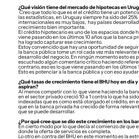
¿Qué visión tiene del mercado de hipotecas en Uru
Creo que todo lo que es el el crédito tiene un potenc
las estadísticas, en Uruguay siempre ha sido del 25%
internacionales es muy bajos, hay países desarrolla
crecimiento bien importante.
El crédito hipotecario es uno de los espacios donde
viene pasando en los últimos 10 años que la banca pr
ha logrado capturar ese crecimiento.
Estoy convencido que hay una oportunidad de seguir d
la banca pública tome un rol cada vez más relevante e
desarrollo del negocio. En ningún momento esto es para
escuchado algún comentario crítico haciendo referenci
contrario, eso es lo que viene pasando en los últimos 
Esto es potenciar a la banca pública y con eso ayudar
¿Qué tasas de crecimiento tiene el BHU hoy en día y 
aspiran?
Al menos competir con lo que viene haciendo la banca
en el sector privado creció 10 a 1 contra lo que ha s
indexadas que es como está otorgado el crédito, en e
que en la banca privada ha crecido de forma relevant
que se puede desarrollar.
¿Por qué cree que se dio este crecimiento en los ba
En cierto modo por lo que decía al comienzo de que
donde la oferta de servicios es completa.
Lo otro en contra del BHU en este momento es la est