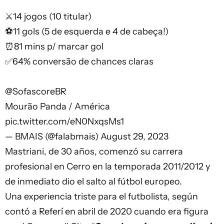
⚔️14 jogos (10 titular)
⚽️11 gols (5 de esquerda e 4 de cabeça!)
⏰81 mins p/ marcar gol
✅64% conversão de chances claras
@SofascoreBR
Mourão Panda / América
pic.twitter.com/eN0NxqsMs1
— BMAIS (@falabmais)
August 29, 2023
Mastriani, de 30 años, comenzó su carrera
profesional en Cerro en la temporada 2011/2012 y
de inmediato dio el salto al fútbol europeo.
Una experiencia triste para el futbolista,
según
contó a Referí en abril de 2020
cuando era figura