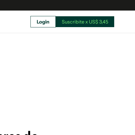
Login
Suscribite x US$ 3,45
uscríbete ahora a El Observador y elegí hasta
donde llegar.
Suscribite x US$ 3,45