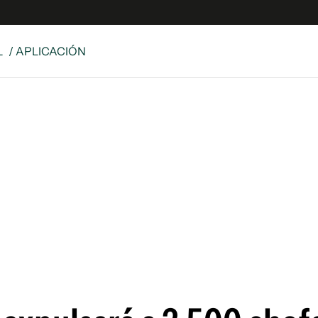
L
/ APLICACIÓN
e
S
n
es
Siguenos en:
 y Legales
es especiales
ciones
ters
ina
 Unidos