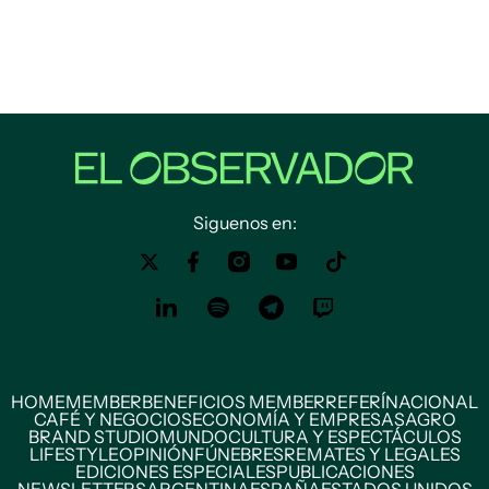
Siguenos en:
HOME
MEMBER
BENEFICIOS MEMBER
REFERÍ
NACIONAL
CAFÉ Y NEGOCIOS
ECONOMÍA Y EMPRESAS
AGRO
BRAND STUDIO
MUNDO
CULTURA Y ESPECTÁCULOS
LIFESTYLE
OPINIÓN
FÚNEBRES
REMATES Y LEGALES
EDICIONES ESPECIALES
PUBLICACIONES