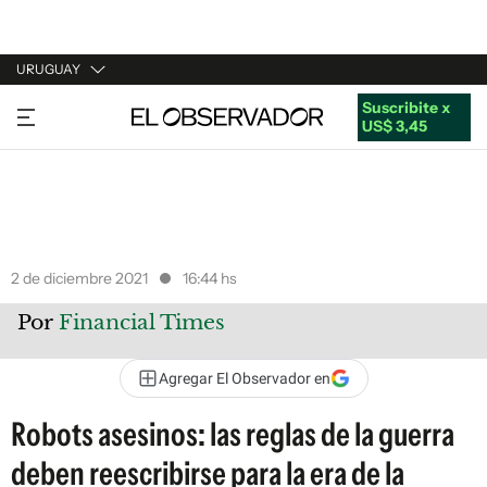
URUGUAY
Suscribite x
URUGUAY
US$ 3,45
ARGENTINA
ESPAÑA
ESTADOS UNIDOS
2 de diciembre 2021
16:44 hs
Por
Financial Times
Agregar El Observador en
Robots asesinos: las reglas de la guerra
deben reescribirse para la era de la