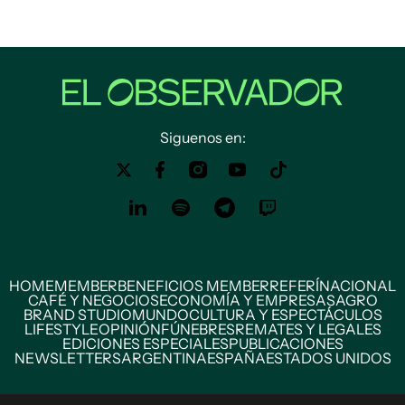
Siguenos en:
HOME
MEMBER
BENEFICIOS MEMBER
REFERÍ
NACIONAL
CAFÉ Y NEGOCIOS
ECONOMÍA Y EMPRESAS
AGRO
BRAND STUDIO
MUNDO
CULTURA Y ESPECTÁCULOS
LIFESTYLE
OPINIÓN
FÚNEBRES
REMATES Y LEGALES
EDICIONES ESPECIALES
PUBLICACIONES
NEWSLETTERS
ARGENTINA
ESPAÑA
ESTADOS UNIDOS