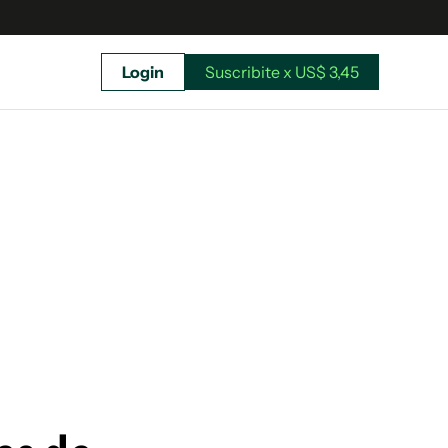
Login
Suscribite x US$ 3,45
uscríbete ahora a El Observador y elegí hasta
donde llegar.
Suscribite x US$ 3,45