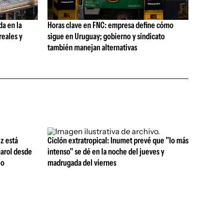
da en la
Horas clave en FNC: empresa define cómo
reales y
sigue en Uruguay; gobierno y sindicato
también manejan alternativas
z está
Ciclón extratropical: Inumet prevé que "lo más
ñarol desde
intenso" se dé en la noche del jueves y
eo
madrugada del viernes