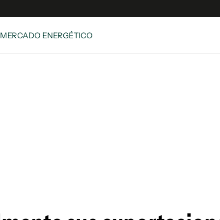
 MERCADO ENERGÉTICO
e
S
n
es
Siguenos en:
 y Legales
es especiales
ciones
ters
ina
 Unidos