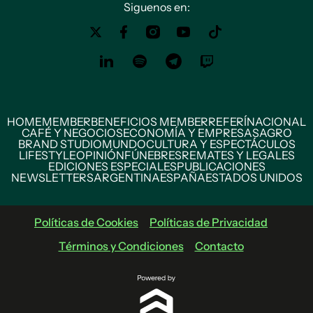
Siguenos en:
HOME
MEMBER
BENEFICIOS MEMBER
REFERÍ
NACIONAL
CAFÉ Y NEGOCIOS
ECONOMÍA Y EMPRESAS
AGRO
BRAND STUDIO
MUNDO
CULTURA Y ESPECTÁCULOS
LIFESTYLE
OPINIÓN
FÚNEBRES
REMATES Y LEGALES
EDICIONES ESPECIALES
PUBLICACIONES
NEWSLETTERS
ARGENTINA
ESPAÑA
ESTADOS UNIDOS
Políticas de Cookies
Políticas de Privacidad
Términos y Condiciones
Contacto