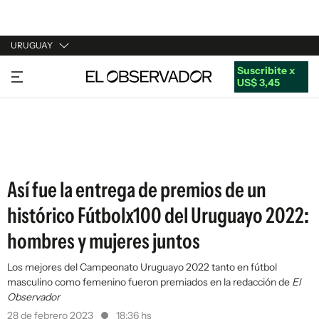
URUGUAY
Suscribite x
URUGUAY
US$ 3,45
ARGENTINA
ESPAÑA
ESTADOS UNIDOS
Así fue la entrega de premios de un
histórico Fútbolx100 del Uruguayo 2022:
hombres y mujeres juntos
Los mejores del Campeonato Uruguayo 2022 tanto en fútbol
masculino como femenino fueron premiados en la redacción de
El
Observador
28 de febrero 2023
18:36 hs