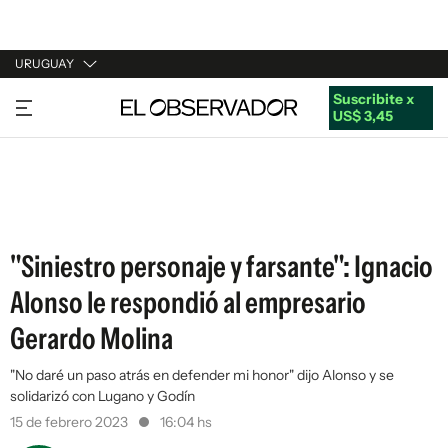
URUGUAY
Suscribite x
URUGUAY
US$ 3,45
ARGENTINA
ESPAÑA
ESTADOS UNIDOS
"Siniestro personaje y farsante": Ignacio
Alonso le respondió al empresario
Gerardo Molina
"No daré un paso atrás en defender mi honor" dijo Alonso y se
solidarizó con Lugano y Godín
15 de febrero 2023
16:04 hs