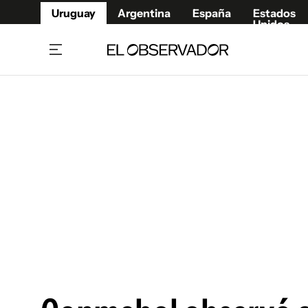
Uruguay
Argentina
España
Estados
Unidos
Home
Juegos 
Referí
Rugby
Fútbol
Básque
Mundial 2026
Tenis
Resultados Deportivos
Runnin
Fútbol internacional
Polidep
Copa Libertadores
Motor