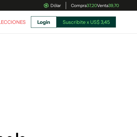
Dólar
Compra
37,20
Venta
39,70
ELECCIONES
Login
Suscribite x US$ 3,45
uscríbete ahora a El Observador y elegí hasta
donde llegar.
Suscribite x US$ 3,45