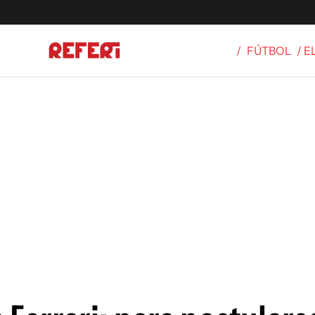
/
FÚTBOL
/ 
Olímpicos
S
tbol
g
ortivo