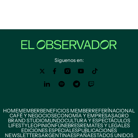
Siguenos en:
HOME
MEMBER
BENEFICIOS MEMBER
REFERÍ
NACIONAL
CAFÉ Y NEGOCIOS
ECONOMÍA Y EMPRESAS
AGRO
BRAND STUDIO
MUNDO
CULTURA Y ESPECTÁCULOS
LIFESTYLE
OPINIÓN
FÚNEBRES
REMATES Y LEGALES
EDICIONES ESPECIALES
PUBLICACIONES
NEWSLETTERS
ARGENTINA
ESPAÑA
ESTADOS UNIDOS