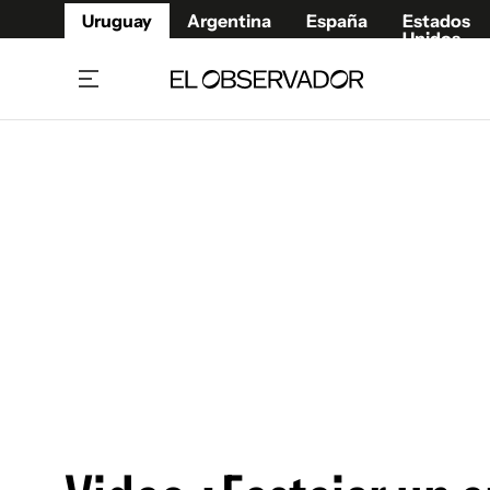
Uruguay
Argentina
España
Estados
Unidos
Home
Juegos 
Referí
Rugby
Fútbol
Básque
Mundial 2026
Tenis
Resultados Deportivos
Runnin
Fútbol internacional
Polidep
Copa Libertadores
Motor