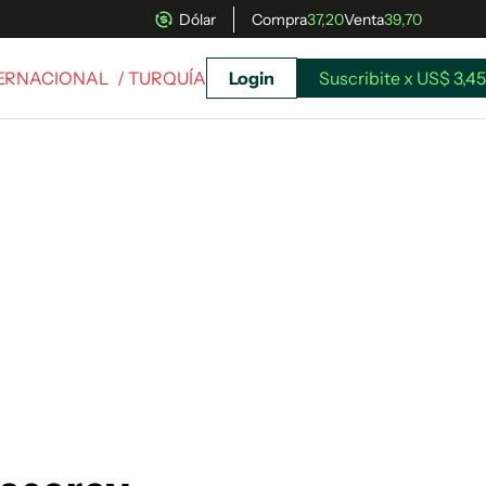
Dólar
Compra
37,20
Venta
39,70
TERNACIONAL
/ TURQUÍA
Login
Suscribite x US$ 3,45
uscríbete ahora a El Observador y elegí hasta
donde llegar.
Suscribite x US$ 3,45