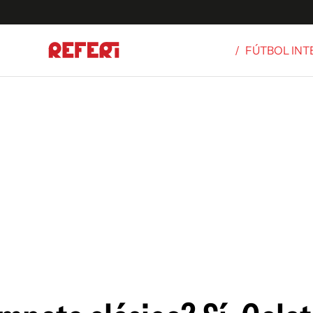
/
FÚTBOL IN
Olímpicos
S
tbol
g
ortivo