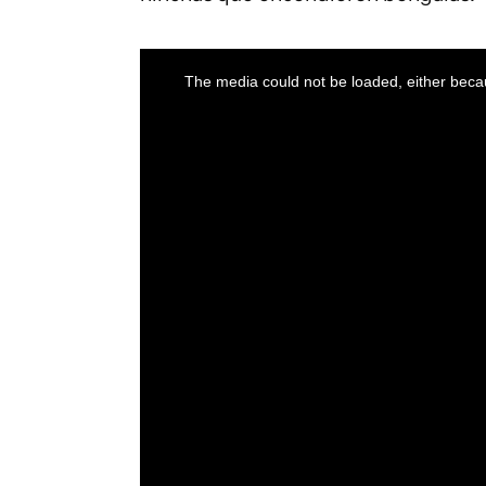
This
is
a
The media could not be loaded, either becau
modal
window.