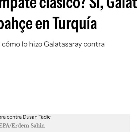
mpate clásico? Sí, Gala
Si
rbahçe en Turquía
á cómo lo hizo Galatasaray contra
EPA/Erdem Sahin