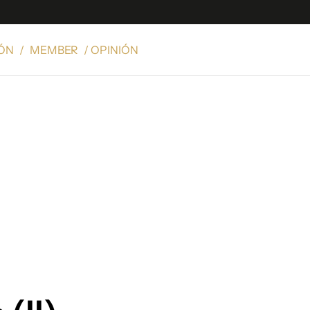
IÓN
/
MEMBER
/ OPINIÓN
e
S
n
es
Siguenos en:
 y Legales
es especiales
ciones
ters
ina
 Unidos