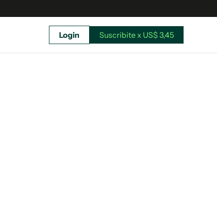
Login
Suscribite x US$ 3,45
uscríbete ahora a El Observador y elegí hasta
donde llegar.
Suscribite x US$ 3,45