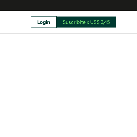
Login
Suscribite x US$ 3,45
uscríbete ahora a El Observador y elegí hasta
donde llegar.
Suscribite x US$ 3,45