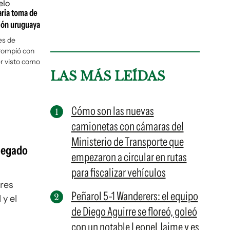
aria toma de
ción uruguaya
es de
 rompió con
er visto como
LAS MÁS LEÍDAS
Cómo son las nuevas
camionetas con cámaras del
Ministerio de Transporte que
 legado
empezaron a circular en rutas
para fiscalizar vehículos
ores
Peñarol 5-1 Wanderers: el equipo
 y el
de Diego Aguirre se floreó, goleó
con un notable Leonel Jaime y es