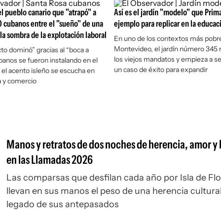
el pueblo canario que "atrapó" a
Así es el jardín "modelo" que Prim
 cubanos entre el "sueño" de una
ejemplo para replicar en la educa
 la sombra de la explotación laboral
En uno de los contextos más pobr
Montevideo, el jardín número 345
to dominó” gracias al “boca a
los viejos mandatos y empieza a s
ubanos se fueron instalando en el
un caso de éxito para expandir
 el acento isleño se escucha en
a y comercio
Manos y retratos de dos noches de herencia, amor y
en las Llamadas 2026
Las comparsas que desfilan cada año por Isla de Fl
llevan en sus manos el peso de una herencia cultural
legado de sus antepasados