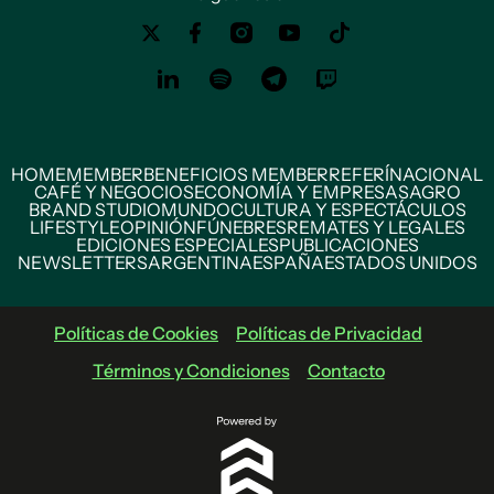
HOME
MEMBER
BENEFICIOS MEMBER
REFERÍ
NACIONAL
CAFÉ Y NEGOCIOS
ECONOMÍA Y EMPRESAS
AGRO
BRAND STUDIO
MUNDO
CULTURA Y ESPECTÁCULOS
LIFESTYLE
OPINIÓN
FÚNEBRES
REMATES Y LEGALES
EDICIONES ESPECIALES
PUBLICACIONES
NEWSLETTERS
ARGENTINA
ESPAÑA
ESTADOS UNIDOS
Políticas de Cookies
Políticas de Privacidad
Términos y Condiciones
Contacto