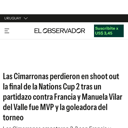
URUGUAY
Suscribite x
URUGUAY
US$ 3,45
ARGENTINA
ESPAÑA
ESTADOS UNIDOS
Las Cimarronas perdieron en shoot out
la final de la Nations Cup 2 tras un
partidazo contra Francia y Manuela Vilar
del Valle fue MVP y la goleadora del
torneo