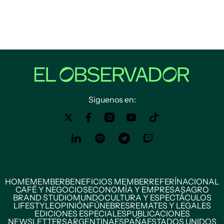
Siguenos en:
HOME
MEMBER
BENEFICIOS MEMBER
REFERÍ
NACIONAL
CAFÉ Y NEGOCIOS
ECONOMÍA Y EMPRESAS
AGRO
BRAND STUDIO
MUNDO
CULTURA Y ESPECTÁCULOS
LIFESTYLE
OPINIÓN
FÚNEBRES
REMATES Y LEGALES
EDICIONES ESPECIALES
PUBLICACIONES
NEWSLETTERS
ARGENTINA
ESPAÑA
ESTADOS UNIDOS