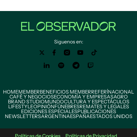
Siguenos en:
HOME
MEMBER
BENEFICIOS MEMBER
REFERÍ
NACIONAL
CAFÉ Y NEGOCIOS
ECONOMÍA Y EMPRESAS
AGRO
BRAND STUDIO
MUNDO
CULTURA Y ESPECTÁCULOS
LIFESTYLE
OPINIÓN
FÚNEBRES
REMATES Y LEGALES
EDICIONES ESPECIALES
PUBLICACIONES
NEWSLETTERS
ARGENTINA
ESPAÑA
ESTADOS UNIDOS
Políticas de Cookies
Políticas de Privacidad