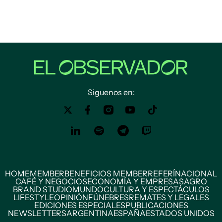
Siguenos en:
HOME
MEMBER
BENEFICIOS MEMBER
REFERÍ
NACIONAL
CAFÉ Y NEGOCIOS
ECONOMÍA Y EMPRESAS
AGRO
BRAND STUDIO
MUNDO
CULTURA Y ESPECTÁCULOS
LIFESTYLE
OPINIÓN
FÚNEBRES
REMATES Y LEGALES
EDICIONES ESPECIALES
PUBLICACIONES
NEWSLETTERS
ARGENTINA
ESPAÑA
ESTADOS UNIDOS