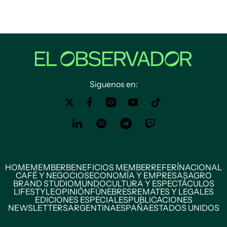
Siguenos en:
HOME
MEMBER
BENEFICIOS MEMBER
REFERÍ
NACIONAL
CAFÉ Y NEGOCIOS
ECONOMÍA Y EMPRESAS
AGRO
BRAND STUDIO
MUNDO
CULTURA Y ESPECTÁCULOS
LIFESTYLE
OPINIÓN
FÚNEBRES
REMATES Y LEGALES
EDICIONES ESPECIALES
PUBLICACIONES
NEWSLETTERS
ARGENTINA
ESPAÑA
ESTADOS UNIDOS