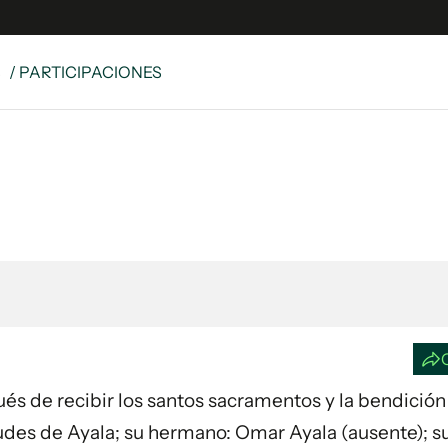
S
/ PARTICIPACIONES
e
S
n
es
Siguenos en:
 y Legales
es especiales
ciones
ters
ina
 Unidos
ués de recibir los santos sacramentos y la bendición 
des de Ayala; su hermano: Omar Ayala (ausente); su