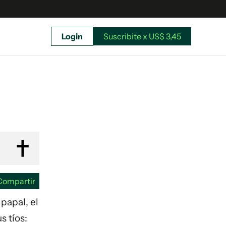
Login
Suscribite x US$ 3,45
uscríbete ahora a El Observador y elegí hasta
donde llegar.
Compartir
papal, el
s tíos:
Suscribite x US$ 3,45