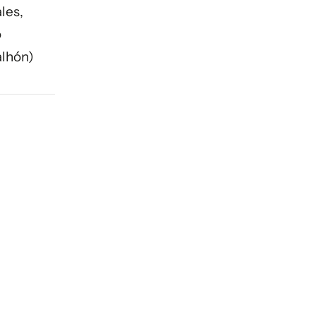
les,
o
alhón)