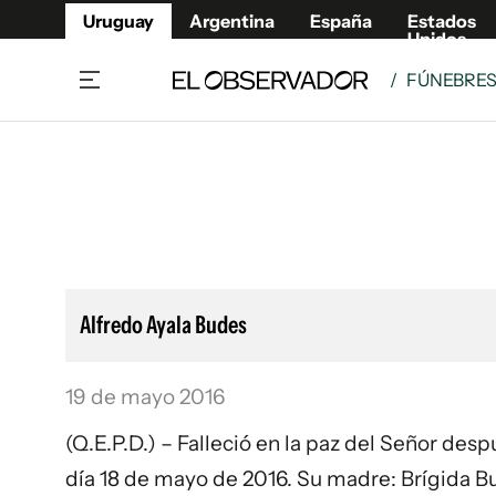
Uruguay
Argentina
España
Estados
Unidos
/
FÚNEBRE
Home
Lifestyl
Member
Opinió
Beneficios Member
Fúnebr
Referí
Remates
12°C
Viernes:
Ahora en:
Montevideo
Nacional
Mín
10°
Máx
12°
Edicion
Nubes
Café y Negocios
Publica
Alfredo Ayala Budes
Economía y Empresas
Newslet
Agro
Argent
19 de mayo 2016
Brand Studio
España
Mundo
Estados
(Q.E.P.D.) – Falleció en la paz del Señor desp
Cultura y Espectáculos
día 18 de mayo de 2016. Su madre: Brígida Bu