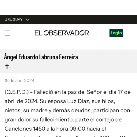
URUGUAY
URUGUAY
Login
ARGENTINA
ESPAÑA
Ángel Eduardo Labruna Ferreira
ESTADOS UNIDOS
18 de abril 2024
(Q.E.P.D.) - Falleció en la paz del Señor el día 17 de
abril de 2024. Su esposa Luz Diaz, sus hijos,
nietos, su madre y demás deudos, participan con
gran dolor su fallecimiento, parte el cortejo de
Canelones 1450 a la hora 09:00 hacia el