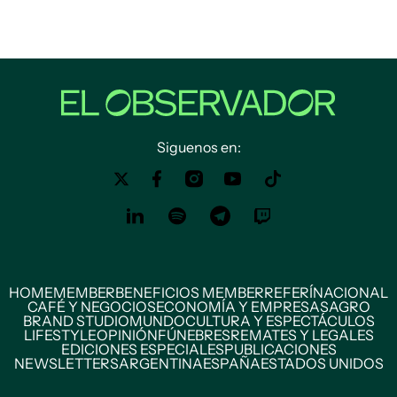
Siguenos en:
HOME
MEMBER
BENEFICIOS MEMBER
REFERÍ
NACIONAL
CAFÉ Y NEGOCIOS
ECONOMÍA Y EMPRESAS
AGRO
BRAND STUDIO
MUNDO
CULTURA Y ESPECTÁCULOS
LIFESTYLE
OPINIÓN
FÚNEBRES
REMATES Y LEGALES
EDICIONES ESPECIALES
PUBLICACIONES
NEWSLETTERS
ARGENTINA
ESPAÑA
ESTADOS UNIDOS