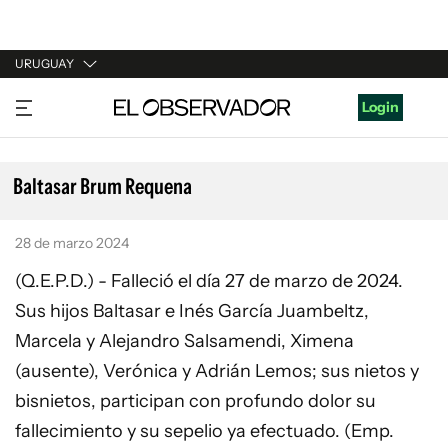
URUGUAY
URUGUAY
Login
ARGENTINA
ESPAÑA
Baltasar Brum Requena
ESTADOS UNIDOS
28 de marzo 2024
(Q.E.P.D.) - Falleció el día 27 de marzo de 2024.
Sus hijos Baltasar e Inés García Juambeltz,
Marcela y Alejandro Salsamendi, Ximena
(ausente), Verónica y Adrián Lemos; sus nietos y
bisnietos, participan con profundo dolor su
fallecimiento y su sepelio ya efectuado. (Emp.