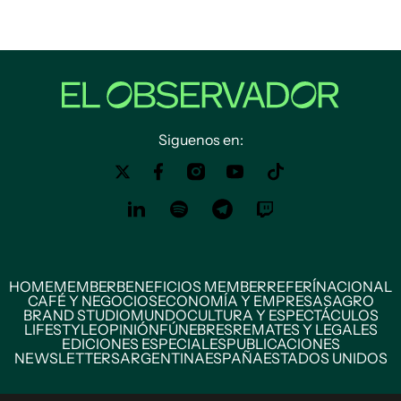
Siguenos en:
HOME
MEMBER
BENEFICIOS MEMBER
REFERÍ
NACIONAL
CAFÉ Y NEGOCIOS
ECONOMÍA Y EMPRESAS
AGRO
BRAND STUDIO
MUNDO
CULTURA Y ESPECTÁCULOS
LIFESTYLE
OPINIÓN
FÚNEBRES
REMATES Y LEGALES
EDICIONES ESPECIALES
PUBLICACIONES
NEWSLETTERS
ARGENTINA
ESPAÑA
ESTADOS UNIDOS