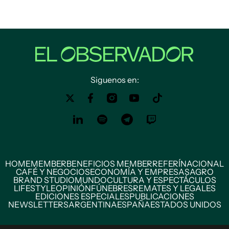
Siguenos en:
HOME
MEMBER
BENEFICIOS MEMBER
REFERÍ
NACIONAL
CAFÉ Y NEGOCIOS
ECONOMÍA Y EMPRESAS
AGRO
BRAND STUDIO
MUNDO
CULTURA Y ESPECTÁCULOS
LIFESTYLE
OPINIÓN
FÚNEBRES
REMATES Y LEGALES
EDICIONES ESPECIALES
PUBLICACIONES
NEWSLETTERS
ARGENTINA
ESPAÑA
ESTADOS UNIDOS