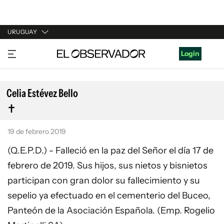
URUGUAY
URUGUAY
Login
ARGENTINA
ESPAÑA
Celia Estévez Bello
ESTADOS UNIDOS
19 de febrero 2019
(Q.E.P.D.) - Falleció en la paz del Señor el día 17 de
febrero de 2019. Sus hijos, sus nietos y bisnietos
participan con gran dolor su fallecimiento y su
sepelio ya efectuado en el cementerio del Buceo,
Panteón de la Asociación Española. (Emp. Rogelio