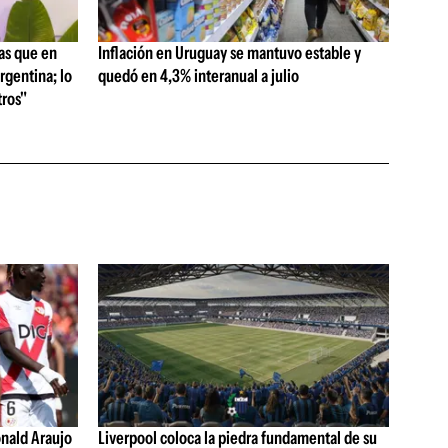
as que en
Inflación en Uruguay se mantuvo estable y
rgentina; lo
quedó en 4,3% interanual a julio
ros"
nald Araujo
Liverpool coloca la piedra fundamental de su