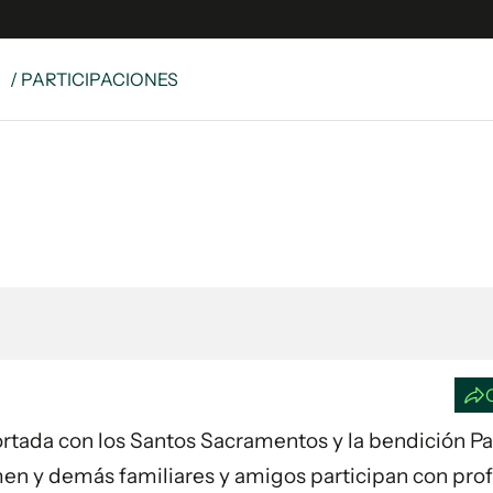
S
/ PARTICIPACIONES
e
S
n
es
Siguenos en:
 y Legales
es especiales
ciones
ters
ina
 Unidos
nfortada con los Santos Sacramentos y la bendición Pa
armen y demás familiares y amigos participan con pr