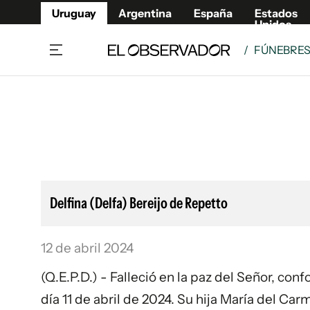
Uruguay
Argentina
España
Estados
Unidos
/
FÚNEBRE
Home
Lifestyl
Member
Opinió
Beneficios Member
Fúnebr
Referí
Remates
10°C
Sábado:
Ahora en:
Montevideo
Nacional
Mín
8°
Máx
Edicion
11°
Cielo Claro
Café y Negocios
Publica
Delfina (Delfa) Bereijo de Repetto
Economía y Empresas
Newslet
Agro
Argent
12 de abril 2024
Brand Studio
España
Mundo
Estados
(Q.E.P.D.) - Falleció en la paz del Señor, co
Cultura y Espectáculos
día 11 de abril de 2024. Su hija María del C