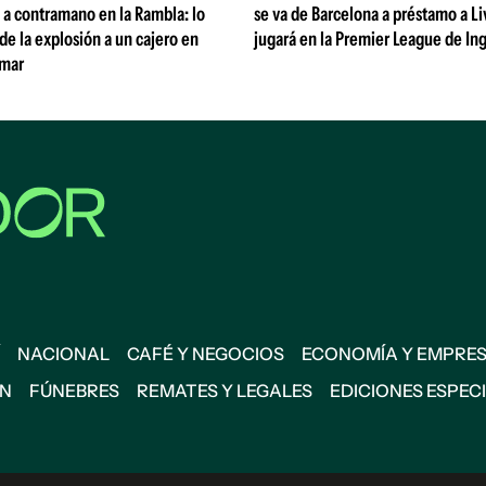
 a contramano en la Rambla: lo
se va de Barcelona a préstamo a Li
de la explosión a un cajero en
jugará en la Premier League de Ing
amar
NACIONAL
CAFÉ Y NEGOCIOS
ECONOMÍA Y EMPRE
ÓN
FÚNEBRES
REMATES Y LEGALES
EDICIONES ESPEC