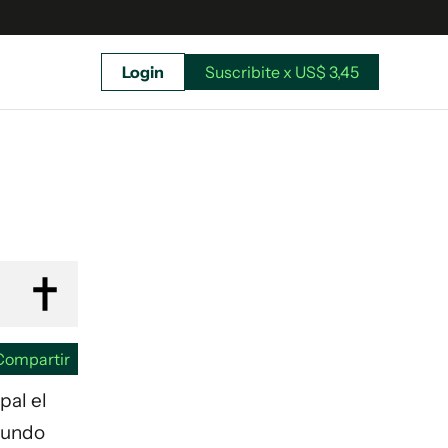
Login
Suscribite x US$ 3,45
uscríbete ahora a El Observador y elegí hasta
donde llegar.
Compartir
pal el
ofundo
Suscribite x US$ 3,45