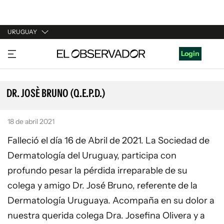
URUGUAY
URUGUAY
Login
ARGENTINA
ESPAÑA
DR. JOSÈ BRUNO (Q.E.P.D.)
ESTADOS UNIDOS
18 de abril 2021
Falleció el día 16 de Abril de 2021. La Sociedad de
Dermatología del Uruguay, participa con
profundo pesar la pérdida irreparable de su
colega y amigo Dr. José Bruno, referente de la
Dermatología Uruguaya. Acompaña en su dolor a
nuestra querida colega Dra. Josefina Olivera y a