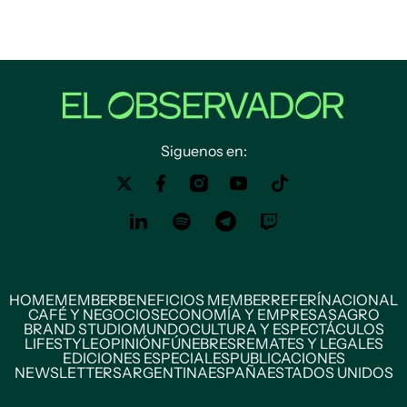
Siguenos en:
HOME
MEMBER
BENEFICIOS MEMBER
REFERÍ
NACIONAL
CAFÉ Y NEGOCIOS
ECONOMÍA Y EMPRESAS
AGRO
BRAND STUDIO
MUNDO
CULTURA Y ESPECTÁCULOS
LIFESTYLE
OPINIÓN
FÚNEBRES
REMATES Y LEGALES
EDICIONES ESPECIALES
PUBLICACIONES
NEWSLETTERS
ARGENTINA
ESPAÑA
ESTADOS UNIDOS