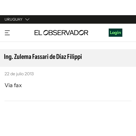
URUGUAY
URUGUAY
Login
ARGENTINA
ESPAÑA
Ing. Zulema Fassari de Díaz Filippi
ESTADOS UNIDOS
22 de julio 2013
Via fax