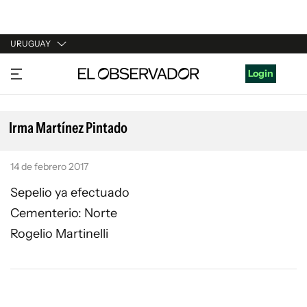
URUGUAY
URUGUAY
Login
ARGENTINA
ESPAÑA
Irma Martínez Pintado
ESTADOS UNIDOS
14 de febrero 2017
Sepelio ya efectuado
Cementerio: Norte
Rogelio Martinelli