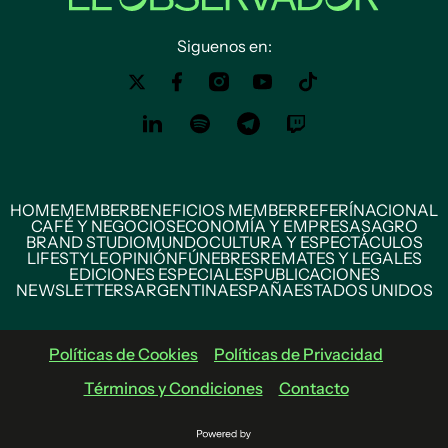
Siguenos en:
HOME
MEMBER
BENEFICIOS MEMBER
REFERÍ
NACIONAL
CAFÉ Y NEGOCIOS
ECONOMÍA Y EMPRESAS
AGRO
BRAND STUDIO
MUNDO
CULTURA Y ESPECTÁCULOS
LIFESTYLE
OPINIÓN
FÚNEBRES
REMATES Y LEGALES
EDICIONES ESPECIALES
PUBLICACIONES
NEWSLETTERS
ARGENTINA
ESPAÑA
ESTADOS UNIDOS
Políticas de Cookies
Políticas de Privacidad
Términos y Condiciones
Contacto