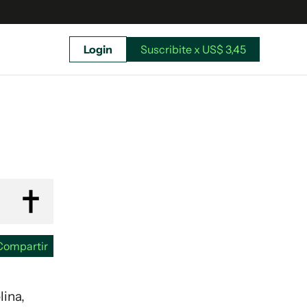
Login
Suscribite x US$ 3,45
uscríbete ahora a El Observador y elegí hasta
donde llegar.
Compartir
lina,
Suscribite x US$ 3,45