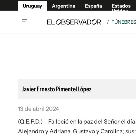
Uruguay
Argentina
España
Estados
Unidos
/
FÚNEBRE
Home
Lifestyl
Member
Opinió
Beneficios Member
Fúnebr
Referí
Remates
11°C
Sábado:
Ahora en:
Montevideo
Nacional
Mín
7°
Máx
11°
Edicion
Nubes
Café y Negocios
Publica
Javier Ernesto Pimentel López
Economía y Empresas
Newslet
Agro
Argent
13 de abril 2024
Brand Studio
España
Mundo
Estados
(Q.E.P.D.) - Falleció en la paz del Señor el d
Cultura y Espectáculos
Alejandro y Adriana, Gustavo y Carolina; sus 