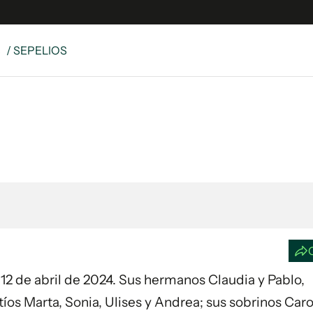
S
/ SEPELIOS
e
S
n
es
Siguenos en:
 y Legales
es especiales
ciones
ters
ina
 Unidos
ía 12 de abril de 2024. Sus hermanos Claudia y Pablo,
tíos Marta, Sonia, Ulises y Andrea; sus sobrinos Caro