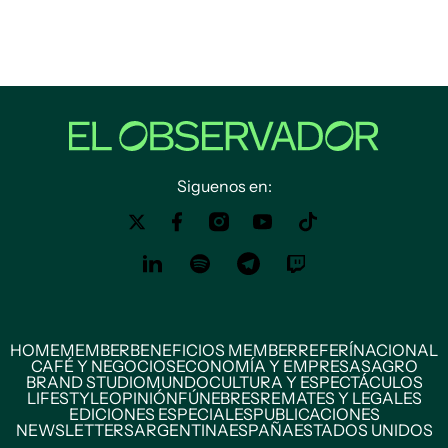
Siguenos en:
HOME
MEMBER
BENEFICIOS MEMBER
REFERÍ
NACIONAL
CAFÉ Y NEGOCIOS
ECONOMÍA Y EMPRESAS
AGRO
BRAND STUDIO
MUNDO
CULTURA Y ESPECTÁCULOS
LIFESTYLE
OPINIÓN
FÚNEBRES
REMATES Y LEGALES
EDICIONES ESPECIALES
PUBLICACIONES
NEWSLETTERS
ARGENTINA
ESPAÑA
ESTADOS UNIDOS