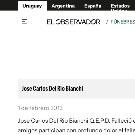
Uruguay
Argentina
España
Estados
Unidos
/
FÚNEBRE
Home
Lifestyl
Member
Opinió
Beneficios Member
Fúnebr
Referí
Remates
6°C
Lunes:
Ahora en:
Montevideo
Nacional
Mín
8°
Máx
Edicion
9°
Cielo Claro
Café y Negocios
Publica
Jose Carlos Del Rio Bianchi
Economía y Empresas
Newslet
Agro
Argent
1 de febrero 2013
Brand Studio
España
Mundo
Estados
Jose Carlos Del Rio Bianchi Q.E.P.D. Falleció 
Cultura y Espectáculos
amigos participan con profundo dolor el falle