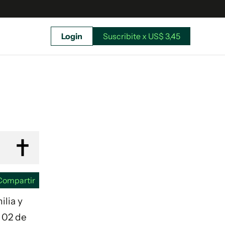
Login
Suscribite x US$ 3,45
uscríbete ahora a El Observador y elegí hasta
donde llegar.
Compartir
ilia y
l 02 de
Suscribite x US$ 3,45