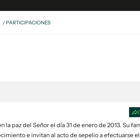
S
/ PARTICIPACIONES
e
S
n
es
Siguenos en:
 y Legales
es especiales
ciones
ters
ina
 Unidos
en la paz del Señor el día 31 de enero de 2013. Su fam
cimiento e invitan al acto de sepelio a efectuarse e