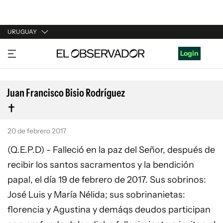
URUGUAY
URUGUAY
Login
ARGENTINA
ESPAÑA
Juan Francisco Bisio Rodríguez
ESTADOS UNIDOS
20 de febrero 2017
(Q.E.P.D) - Falleció en la paz del Señor, después de
recibir los santos sacramentos y la bendición
papal, el día 19 de febrero de 2017. Sus sobrinos:
José Luis y María Nélida; sus sobrinanietas:
florencia y Agustina y demáqs deudos participan