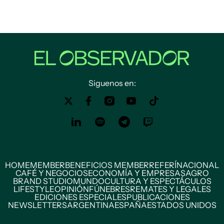
Siguenos en:
HOME
MEMBER
BENEFICIOS MEMBER
REFERÍ
NACIONAL
CAFÉ Y NEGOCIOS
ECONOMÍA Y EMPRESAS
AGRO
BRAND STUDIO
MUNDO
CULTURA Y ESPECTÁCULOS
LIFESTYLE
OPINIÓN
FÚNEBRES
REMATES Y LEGALES
EDICIONES ESPECIALES
PUBLICACIONES
NEWSLETTERS
ARGENTINA
ESPAÑA
ESTADOS UNIDOS