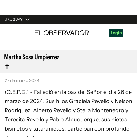
URUGUAY
URUGUAY
Login
ARGENTINA
ESPAÑA
Martha Sosa Umpierrez
ESTADOS UNIDOS
27 de marzo 2024
(Q.E.P.D.) - Falleció en la paz del Señor el día 26 de
marzo de 2024. Sus hijos Graciela Revello y Nelson
Rodríguez, Alberto Revello y Stella Montenegro y
Teresita Revello y Pablo Albuquerque, sus nietos,
bisnietos y tataranietos, participan con profundo