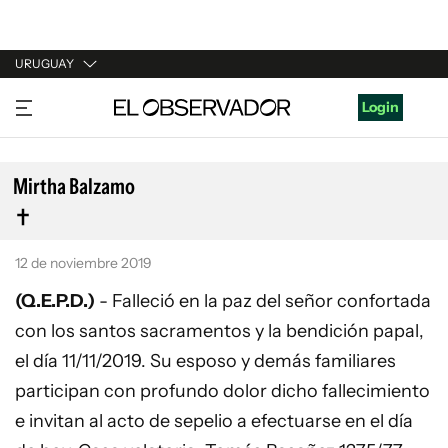
URUGUAY
URUGUAY
Login
ARGENTINA
ESPAÑA
Mirtha Balzamo
ESTADOS UNIDOS
12 de noviembre 2019
(Q.E.P.D.)
- Falleció en la paz del señor confortada
con los santos sacramentos y la bendición papal,
el día 11/11/2019. Su esposo y demás familiares
participan con profundo dolor dicho fallecimiento
e invitan al acto de sepelio a efectuarse en el día