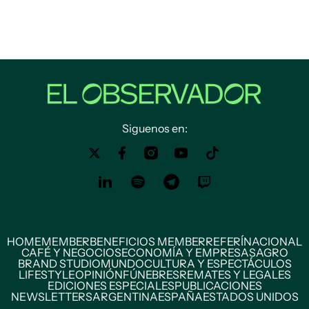
Siguenos en:
HOME
MEMBER
BENEFICIOS MEMBER
REFERÍ
NACIONAL
CAFÉ Y NEGOCIOS
ECONOMÍA Y EMPRESAS
AGRO
BRAND STUDIO
MUNDO
CULTURA Y ESPECTÁCULOS
LIFESTYLE
OPINIÓN
FÚNEBRES
REMATES Y LEGALES
EDICIONES ESPECIALES
PUBLICACIONES
NEWSLETTERS
ARGENTINA
ESPAÑA
ESTADOS UNIDOS