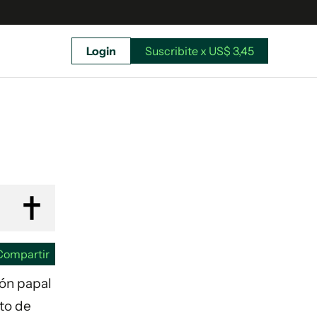
Login
Suscribite x US$ 3,45
uscríbete ahora a El Observador y elegí hasta
donde llegar.
Compartir
ión papal
cto de
Suscribite x US$ 3,45