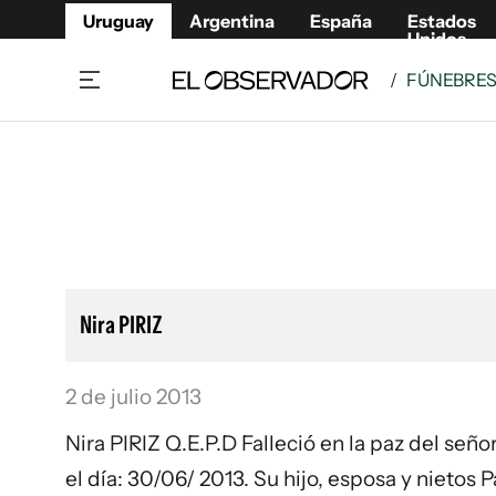
Uruguay
Argentina
España
Estados
Unidos
/
FÚNEBRE
Home
Lifestyl
Member
Opinió
Beneficios Member
Fúnebr
Referí
Remates
11°C
Viernes:
Ahora en:
Montevideo
Nacional
Mín
9°
Máx
11°
Edicion
Nubes
Café y Negocios
Publica
Nira PIRIZ
Economía y Empresas
Newslet
Agro
Argent
2 de julio 2013
Brand Studio
España
Mundo
Estados
Nira PIRIZ Q.E.P.D Falleció en la paz del señ
Cultura y Espectáculos
el día: 30/06/ 2013. Su hijo, esposa y nietos