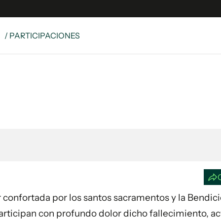
S
/ PARTICIPACIONES
e
S
n
es
Siguenos en:
 y Legales
es especiales
ciones
ters
ina
 Unidos
or confortada por los santos sacramentos y la Bendic
 Participan con profundo dolor dicho fallecimiento, a