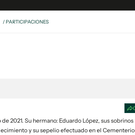
S
/ PARTICIPACIONES
e
S
n
es
Siguenos en:
 y Legales
es especiales
ciones
ters
ina
 Unidos
yo de 2021. Su hermano: Eduardo López, sus sobrino
llecimiento y su sepelio efectuado en el Cementerio