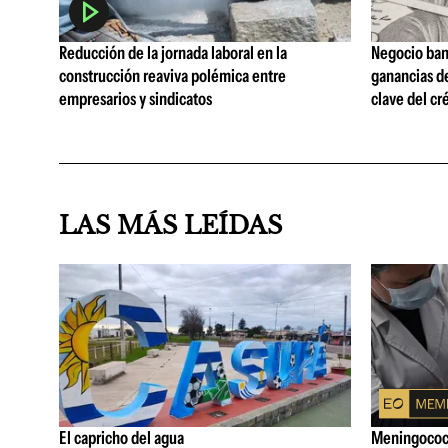
Reducción de la jornada laboral en la
Negocio ban
construcción reaviva polémica entre
ganancias d
empresarios y sindicatos
clave del cr
LAS MÁS LEÍDAS
El capricho del agua
Meningococo