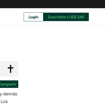
Login
Suscribite x US$ 3,45
uscríbete ahora a El Observador y elegí hasta
donde llegar.
Compartir
s y demás
 Los
Suscribite x US$ 3,45