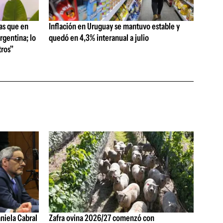
as que en
Inflación en Uruguay se mantuvo estable y
rgentina; lo
quedó en 4,3% interanual a julio
ros"
aniela Cabral
Zafra ovina 2026/27 comenzó con