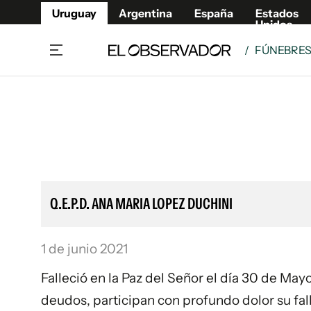
Uruguay
Argentina
España
Estados
Unidos
/
FÚNEBRE
Home
Lifestyl
Member
Opinió
Beneficios Member
Fúnebr
Referí
Remates
8°C
Domingo:
Ahora en:
Montevideo
Nacional
Mín
9°
Máx
11°
Edicion
Nubes
Café y Negocios
Publica
Q.E.P.D. ANA MARIA LOPEZ DUCHINI
Economía y Empresas
Newslet
Agro
Argent
1 de junio 2021
Brand Studio
España
Mundo
Estados
Falleció en la Paz del Señor el día 30 de Ma
Cultura y Espectáculos
deudos, participan con profundo dolor su fa