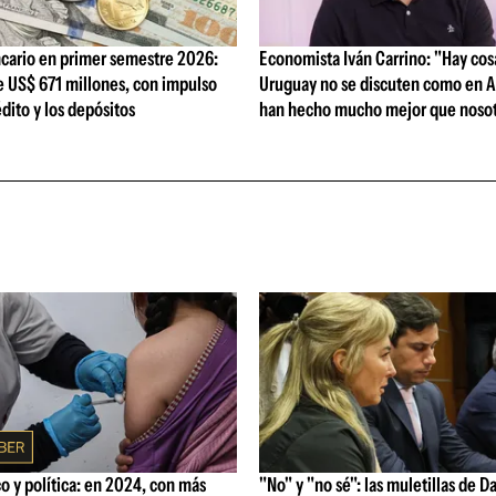
cario en primer semestre 2026:
Economista Iván Carrino: "Hay cos
e US$ 671 millones, con impulso
Uruguay no se discuten como en A
édito y los depósitos
han hecho mucho mejor que nosot
 y política: en 2024, con más
"No" y "no sé": las muletillas de D