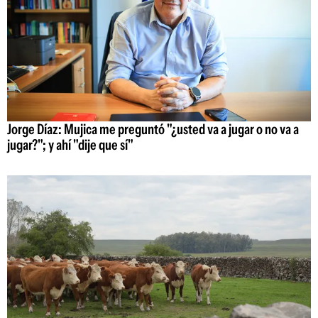
Jorge Díaz: Mujica me preguntó "¿usted va a jugar o no va a
jugar?"; y ahí "dije que sí"