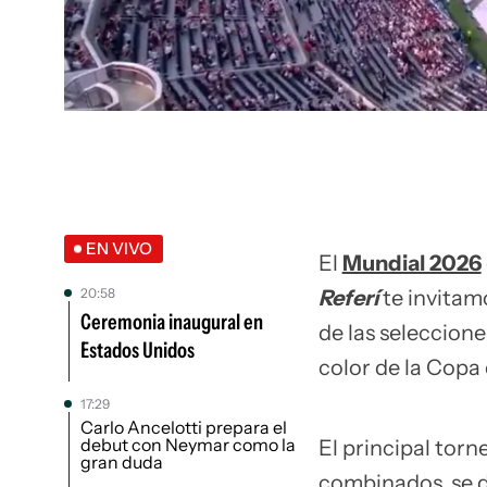
EN VIVO
El
Mundial 2026
20:58
Referí
te invitam
Ceremonia inaugural en
de las seleccione
Estados Unidos
color de la Copa
17:29
Carlo Ancelotti prepara el
debut con Neymar como la
El principal torn
gran duda
combinados, se dis