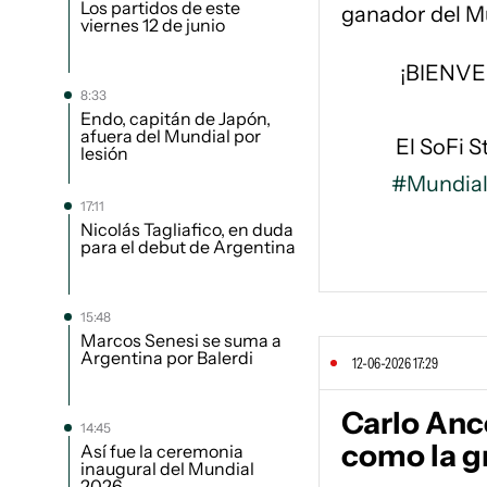
Los partidos de este
ganador del M
viernes 12 de junio
¡BIENVE
8:33
Endo, capitán de Japón,
afuera del Mundial por
El SoFi S
lesión
#Mundia
17:11
Nicolás Tagliafico, en duda
para el debut de Argentina
15:48
Marcos Senesi se suma a
Argentina por Balerdi
12-06-2026 17:29
Carlo Anc
14:45
como la g
Así fue la ceremonia
inaugural del Mundial
2026