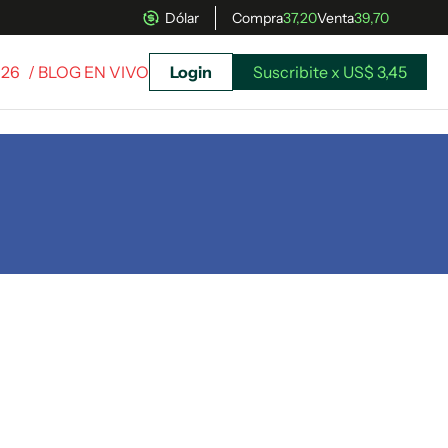
Dólar
Compra
37,20
Venta
39,70
026
/ BLOG EN VIVO
Login
Suscribite x US$ 3,45
uscríbete ahora a El Observador y elegí hasta
donde llegar.
Suscribite x US$ 3,45