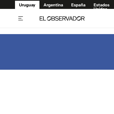
Uruguay
Argentina
España
Estados
Unidos
Home
Juegos 
Referí
Rugby
Fútbol
Básque
Mundial 2026
Tenis
Resultados Deportivos
Runnin
Fútbol internacional
Polidep
Copa Libertadores
Motor