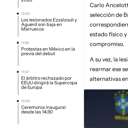
Carlo Ancelotti
13:20
selección de B
Los lesionados Ezzalzouli y
correspondient
Aguerd son baja en
Marruecos
estado físico y
11:56
compromiso.
Protestas en México en la
previa del debut
A su vez, la le
rearmar ese se
11:07
El árbitro rechazado por
alternativas en
EEUU dirigirá la Supercopa
de Europa
10:50
Ceremonia inaugural
desde las 14:30