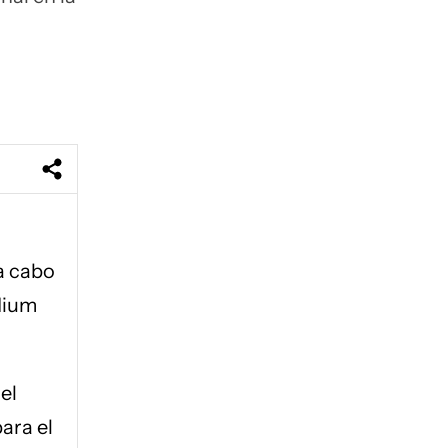
 a cabo
adium
el
ara el