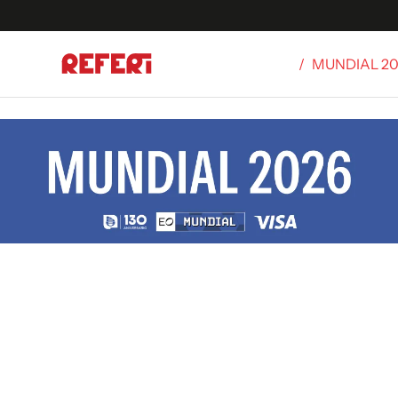
/
MUNDIAL 2
Olímpicos
S
tbol
g
ortivo