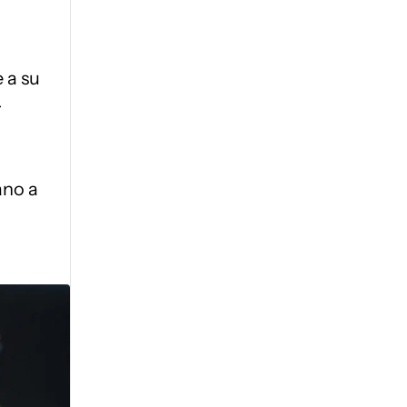
 a su
r
ano a