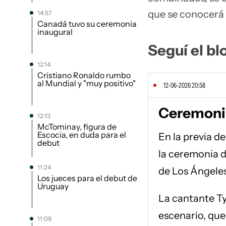
que se conocerá
14:57
Canadá tuvo su ceremonia
inaugural
Seguí el bl
12:14
Cristiano Ronaldo rumbo
al Mundial y "muy positivo"
12-06-2026 20:58
Ceremonia
12:13
McTominay, figura de
Escocia, en duda para el
En la previa d
debut
la ceremonia d
11:24
de Los Ángeles
Los jueces para el debut de
Uruguay
La cantante Ty
escenario, que
11:09