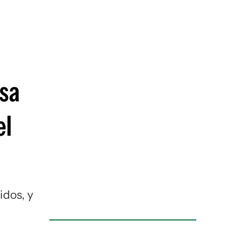
guenos en:
sa
el
idos, y