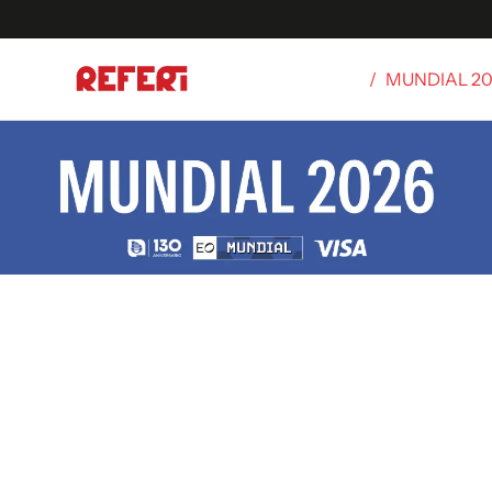
/
MUNDIAL 2
Olímpicos
S
tbol
g
ortivo