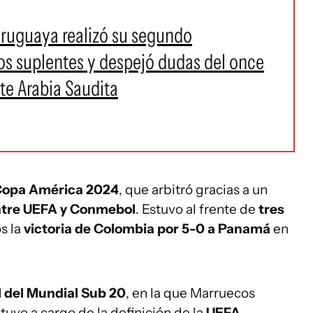
uruguaya realizó su segundo
os suplentes y despejó dudas del once
te Arabia Saudita
opa América 2024
, que arbitró gracias a un
ntre UEFA y Conmebol
. Estuvo al frente de
tres
os la
victoria de Colombia por 5-0 a Panamá
en
al del Mundial Sub 20
, en la que Marruecos
tuvo a cargo de la definición de la
UEFA