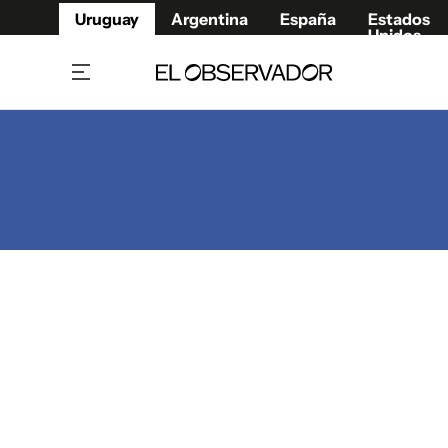
Uruguay
Argentina
España
Estados
Unidos
Home
Juegos 
Referí
Rugby
Fútbol
Básque
Mundial 2026
Tenis
Resultados Deportivos
Runnin
Fútbol internacional
Polidep
Copa Libertadores
Motor