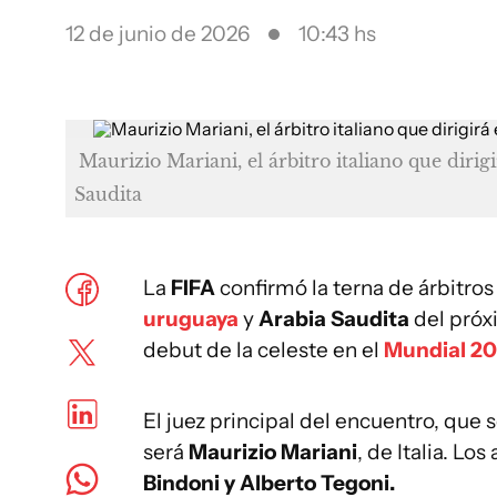
12 de junio de 2026
10:43 hs
Maurizio Mariani, el árbitro italiano que dirig
Saudita
La
FIFA
confirmó la terna de árbitros 
uruguaya
y
Arabia Saudita
del próx
debut de la celeste en el
Mundial 2
El juez principal del encuentro, que
será
Maurizio Mariani
, de Italia. Lo
Bindoni y Alberto Tegoni.