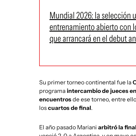
Mundial 2026: la selección 
entrenamiento abierto con l
que arrancará en el debut an
Su primer torneo continental fue la
C
programa
intercambio de jueces e
encuentros
de ese torneo, entre ell
los
cuartos de final
.
El año pasado Mariani
arbitró la fin
venció 2-0 a Argentina, y en mayo es