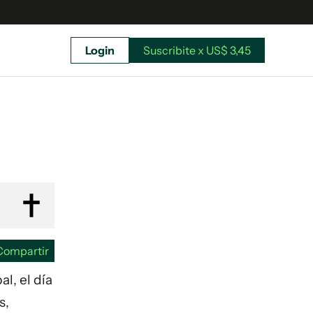
Login
Suscribite x US$ 3,45
uscríbete ahora a El Observador y elegí hasta
donde llegar.
Compartir
l, el día
s,
Suscribite x US$ 3,45