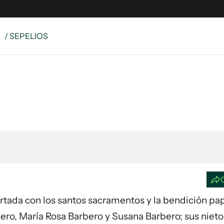
S
/ SEPELIOS
e
S
n
es
Siguenos en:
 y Legales
es especiales
ciones
ters
ina
 Unidos
ortada con los santos sacramentos y la bendición papa
rbero, María Rosa Barbero y Susana Barbero; sus nieto