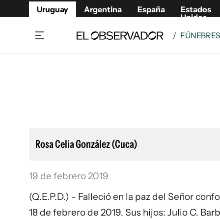
Uruguay
Argentina
España
Estados
Unidos
/
FÚNEBRE
Home
Lifestyl
Member
Opinió
Beneficios Member
Fúnebr
Referí
Remates
11°C
Sábado:
Ahora en:
Montevideo
Nacional
Mín
7°
Máx
Edicion
11°
Cielo Claro
Café y Negocios
Publica
Rosa Celia González (Cuca)
Economía y Empresas
Newslet
Agro
Argent
19 de febrero 2019
Brand Studio
España
Mundo
Estados
(Q.E.P.D.) - Falleció en la paz del Señor conf
Cultura y Espectáculos
18 de febrero de 2019. Sus hijos: Julio C. Ba