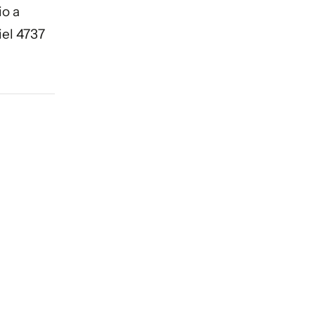
io a
iel 4737