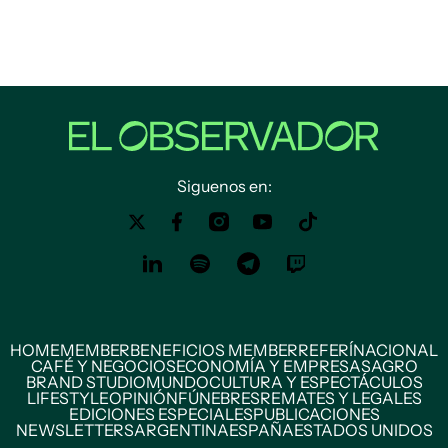
Siguenos en:
HOME
MEMBER
BENEFICIOS MEMBER
REFERÍ
NACIONAL
CAFÉ Y NEGOCIOS
ECONOMÍA Y EMPRESAS
AGRO
BRAND STUDIO
MUNDO
CULTURA Y ESPECTÁCULOS
LIFESTYLE
OPINIÓN
FÚNEBRES
REMATES Y LEGALES
EDICIONES ESPECIALES
PUBLICACIONES
NEWSLETTERS
ARGENTINA
ESPAÑA
ESTADOS UNIDOS