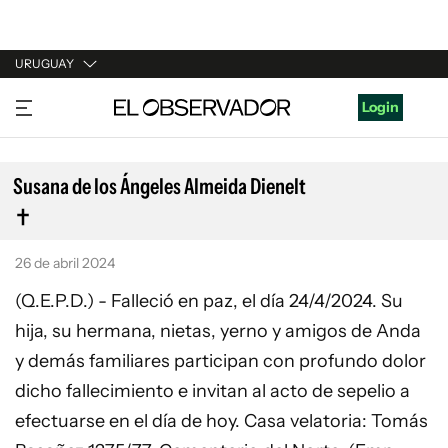
URUGUAY
URUGUAY
Login
ARGENTINA
ESPAÑA
Susana de los Ángeles Almeida Dienelt
ESTADOS UNIDOS
26 de abril 2024
(Q.E.P.D.) - Falleció en paz, el día 24/4/2024. Su
hija, su hermana, nietas, yerno y amigos de Anda
y demás familiares participan con profundo dolor
dicho fallecimiento e invitan al acto de sepelio a
efectuarse en el día de hoy. Casa velatoria: Tomás