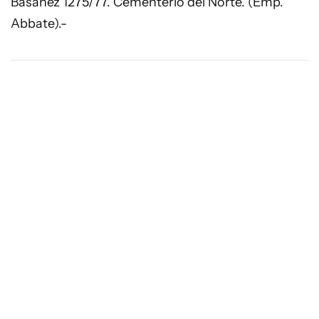
Basañez 1275/77. Cementerio del Norte. (Emp.
Abbate).-