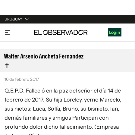
URUGUAY
URUGUAY
Login
ARGENTINA
ESPAÑA
Walter Arsenio Ancheta Fernandez
ESTADOS UNIDOS
16 de febrero 2017
Q.E.P.D. Falleció en la paz del señor el día 14 de
febrero de 2017. Su hija Loreley, yerno Marcelo,
sus nietos: Luca, Sofía, Bruno, su bisnieto, Ian,
demás familiares y amigos Participan con
profundo dolor dicho fallecimiento. (Empresa