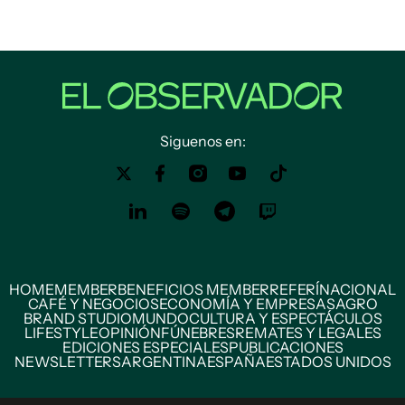
Siguenos en:
HOME
MEMBER
BENEFICIOS MEMBER
REFERÍ
NACIONAL
CAFÉ Y NEGOCIOS
ECONOMÍA Y EMPRESAS
AGRO
BRAND STUDIO
MUNDO
CULTURA Y ESPECTÁCULOS
LIFESTYLE
OPINIÓN
FÚNEBRES
REMATES Y LEGALES
EDICIONES ESPECIALES
PUBLICACIONES
NEWSLETTERS
ARGENTINA
ESPAÑA
ESTADOS UNIDOS