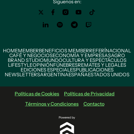
Siguenos en:
HOME
MEMBER
BENEFICIOS MEMBER
REFERÍ
NACIONAL
CAFÉ Y NEGOCIOS
ECONOMÍA Y EMPRESAS
AGRO
BRAND STUDIO
MUNDO
CULTURA Y ESPECTÁCULOS
LIFESTYLE
OPINIÓN
FÚNEBRES
REMATES Y LEGALES
EDICIONES ESPECIALES
PUBLICACIONES
NEWSLETTERS
ARGENTINA
ESPAÑA
ESTADOS UNIDOS
Políticas de Cookies
Políticas de Privacidad
Términos y Condiciones
Contacto